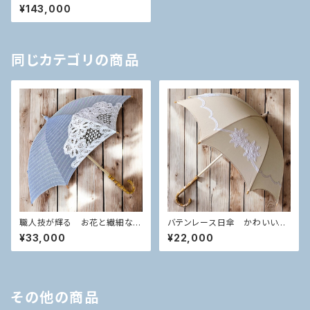
注品 これぞ職人技！！完成まで
¥143,000
半年かかる 圧巻の総バテンレ
ース日傘 アイボリー
同じカテゴリの商品
職人技が輝る お花と繊細な技
バテンレース日傘 かわいいモ
術の融合 バテンレース 小千
チーフ ベージュ
¥33,000
¥22,000
谷縮 ブルーストライプ×ホワイ
ト 日傘
その他の商品