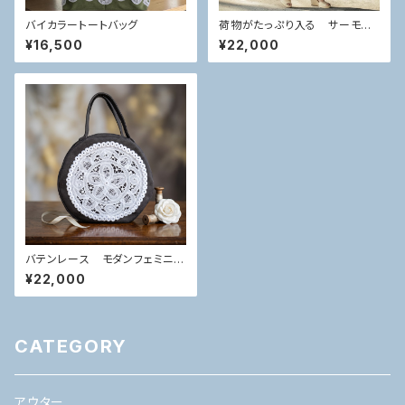
バイカラートートバッグ
荷物がたっぷり入る サーモン
ピンク華やかバテンレーストート
¥16,500
¥22,000
バッグ
バテンレース モダンフェミニ
ン 気品 まるバッグ
¥22,000
CATEGORY
アウター