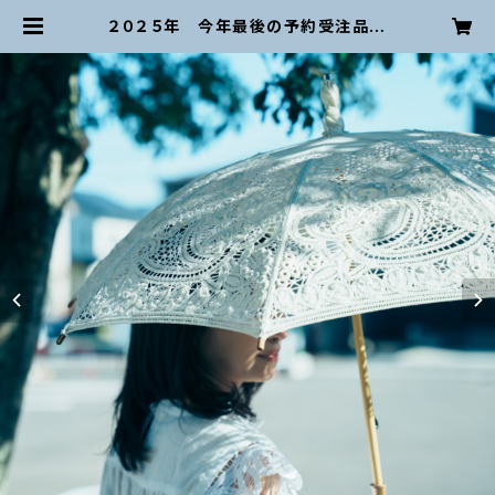
２０２５年 今年最後の予約受注品
これぞ職人技！！完成まで半年かか
る 圧巻の総バテンレース日傘 ア
イボリー | 吉田バテンレース 公式
オンラインショップ