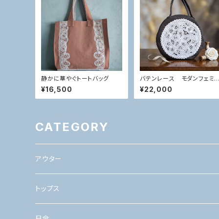
静かに華やぐトートバッグ
バテンレース モダンフェミ
ン 気品 まるバッグ
¥16,500
¥22,000
CATEGORY
アウター
トップス
日傘