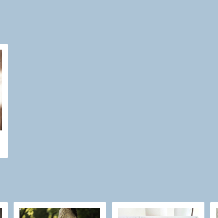
な
ス
×