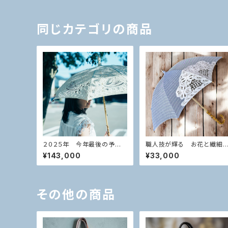
同じカテゴリの商品
２０２５年 今年最後の予約
職人技が輝る お花と繊細
受注品 これぞ職人技！！完成
技術の融合 バテンレー
¥143,000
¥33,000
まで半年かかる 圧巻の総バ
小千谷縮 ブルーストライプ
テンレース日傘 アイボリー
ホワイト 日傘
その他の商品