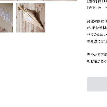
【素材】綿（１
【色】生地
発送の際に
が、梱包資材
作りのため、
の発送には1
爽やかで可愛
をお確かめく