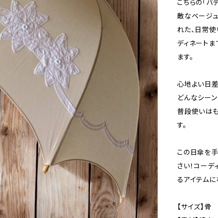
こちらの「バ
敵なベージュ
れた、日常使
ディネートま
ます。
心地よい日差
どんなシーン
普段使いはも
す。
この日傘を手
さい！コーデ
るアイテムに
【サイズ】骨